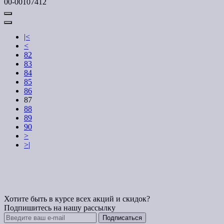
00-00107412
|<
<
82
83
84
85
86
87
88
89
90
>
>|
Хотите быть в курсе всех акций и скидок?
Подпишитесь на нашу рассылку
Подписаться