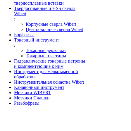
твердосплавные вставки
Твердосплавные и HSS сверла
Wibert
Корпусные сверла Wibert
Центровочные сверла Wibert
Борфрезы
Токарный инструмент
Токарные державки
Токарные пластины
Гидравлические токарные патроны
и комплектующие к ним
Инструмент для мелкозамерной
обработки
Инструментальная оснастка Wibert
Канавочный инструмент
Метчики WIBERT
Метчики Плашки
Резьбофрезы